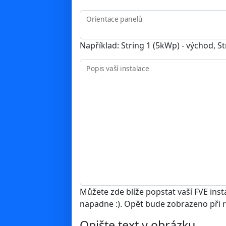
Orientace panelů
Například: String 1 (5kWp) - východ, S
Popis vaší instalace
Můžete zde blíže popstat vaší FVE inst
napadne :). Opět bude zobrazeno při r
Opište text v obrázku