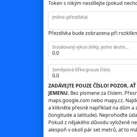
Token s nikým nesdílejte (pokud nechcet
Jméno (přezdívka)
Přezdívka bude zobrazena při rozklikn
Instalovaný výkon (kWp, jedno destinné místo)
Zeměpisná šířka (pouze číslo)
ZADÁVEJTE POUZE ČÍSLO! POZOR, A
JEMENU.
Bez písmene za číslem. Přes
maps.google.com nebo mapy.cz. Najdě
a klikněte přesně například na dům a 
(longitude a latitude). Neprohoďte úda
Pokud z nějakého důvodu vyloženě nec
alespoň v okolí pár set metrů, ať to m